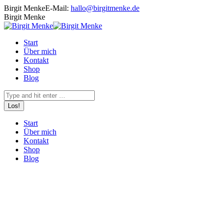
Zum
Birgit Menke
E-Mail:
hallo@birgitmenke.de
Inhalt
E-
Birgit Menke
springen
Mail
Start
Über mich
Kontakt
Shop
Blog
Search:
Start
Über mich
Kontakt
Shop
Blog