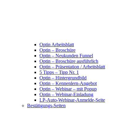
Optin Arbeitsblatt
Optin – Broschüre
Optin – Neukunden Funnel
Optin – Broschüre ausführlich
Optin – Präsentation / Arbeitsblatt
5 Tipps – Tipp Nr. 1
Optin – Hintergrundbild
Optin – Kennenlern-Angebot
Optin – Webinar – mit Popup
Optin – Webinar-Einladung
LP-Auto-Webinar-Anmelde-Seite
Bestätigungs-Seiten