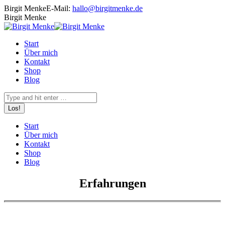
Zum
Birgit Menke
E-Mail:
hallo@birgitmenke.de
Inhalt
E-
Birgit Menke
springen
Mail
Start
Über mich
Kontakt
Shop
Blog
Search:
Start
Über mich
Kontakt
Shop
Blog
​Erfahrungen