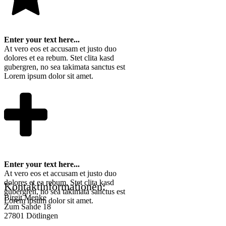
Enter your text here...
At vero eos et accusam et justo duo
dolores et ea rebum. Stet clita kasd
gubergren, no sea takimata sanctus est
Lorem ipsum dolor sit amet.
Enter your text here...
At vero eos et accusam et justo duo
dolores et ea rebum. Stet clita kasd
Kontaktinformationen:
gubergren, no sea takimata sanctus est
Birgit Menke
Lorem ipsum dolor sit amet.
Zum Sande 18
27801 Dötlingen