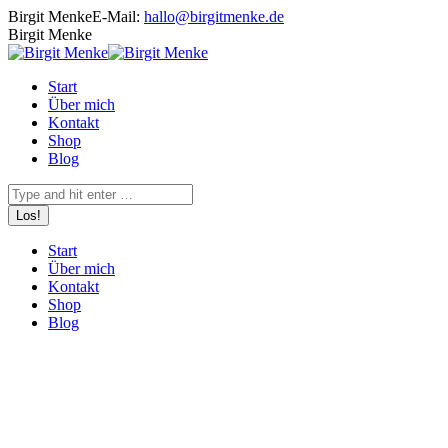
Zum
Birgit Menke
E-Mail:
hallo@birgitmenke.de
Inhalt
E-
Birgit Menke
springen
Mail
Start
Über mich
Kontakt
Shop
Blog
Search:
Start
Über mich
Kontakt
Shop
Blog