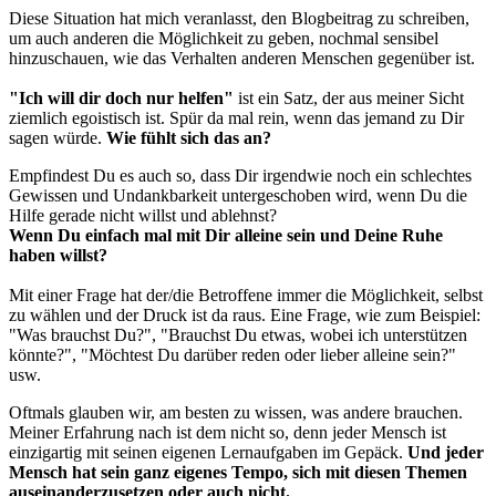
Diese Situation hat mich veranlasst, den Blogbeitrag zu schreiben,
um auch anderen die Möglichkeit zu geben, nochmal sensibel
hinzuschauen, wie das Verhalten anderen Menschen gegenüber ist.
"Ich will dir doch nur helfen"
ist ein Satz, der aus meiner Sicht
ziemlich egoistisch ist. Spür da mal rein, wenn das jemand zu Dir
sagen würde.
Wie fühlt sich das an?
Empfindest Du es auch so, dass Dir irgendwie noch ein schlechtes
Gewissen und Undankbarkeit untergeschoben wird, wenn Du die
Hilfe gerade nicht willst und ablehnst?
Wenn Du einfach mal mit Dir alleine sein und Deine Ruhe
haben willst?
Mit einer Frage hat der/die Betroffene immer die Möglichkeit, selbst
zu wählen und der Druck ist da raus. Eine Frage, wie zum Beispiel:
"Was brauchst Du?", "Brauchst Du etwas, wobei ich unterstützen
könnte?", "Möchtest Du darüber reden oder lieber alleine sein?"
usw.
Oftmals glauben wir, am besten zu wissen, was andere brauchen.
Meiner Erfahrung nach ist dem nicht so, denn jeder Mensch ist
einzigartig mit seinen eigenen Lernaufgaben im Gepäck.
Und jeder
Mensch hat sein ganz eigenes Tempo, sich mit diesen Themen
auseinanderzusetzen oder auch nicht.