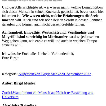
Und das Allerwichtigste ist, wir wissen nicht, welche Lernaufgaben
sich dieser Mensch in seinen Rucksack gepackt hat, bevor er/sie hier
inkarniert ist.
Wir wissen nicht, welche Erfahrungen die Seele
machen will
. Auch sind wir noch keinen Schritt in dessen Schuhen
gelaufen und können auch nicht dessen Gefühle fühlen.
Achtsamkeit, Empathie, Wertschätzung, Verständnis und
Mitgefühl sind so wichtig im Miteinander
, so dass jeder seinen
Weg gehen kann, wie er/sie es will und auch in welchen Tempo
er/sie es will.
Ich wünsche Euch alles Liebe in Verbundenheit,
Eure Birgit
Kategorie:
Allgemein
Von
Birgit Menke
20. September 2022
Autor:
Birgit Menke
Kommentarnavigation
Vorheriger
Nächster
Zurück
Wann brennt ein Mensch aus?
Nächstes
Bestellung ans
Beitrag:
Beitrag:
Universum
Ähnliche Beiträge