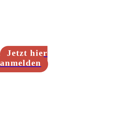
Wann: Fr - So, 17. -
19.11.2023 (genaue
Zeiten s. unten)
Wo: Online via Zoom
Jetzt hier
anmelden