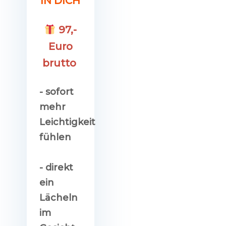
IN DICH
97,-
Euro
brutto
-
sofort
mehr
Leichtigkeit
fühlen
- direkt
ein
Lächeln
im